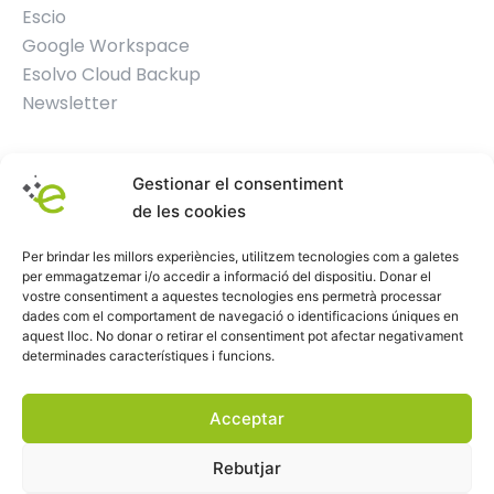
Escio
Google Workspace
Esolvo Cloud Backup
Newsletter
Contacte
Gestionar el consentiment
de les cookies
Oficina Esolvo
872 000 926
Per brindar les millors experiències, utilitzem tecnologies com a galetes
per emmagatzemar i/o accedir a informació del dispositiu. Donar el
info@esolvo.es
vostre consentiment a aquestes tecnologies ens permetrà processar
dades com el comportament de navegació o identificacions úniques en
aquest lloc. No donar o retirar el consentiment pot afectar negativament
determinades característiques i funcions.
Acceptar
© Esolvo Global –
Avís legal
–
Política de cookies
–
Rebutjar
Política de privacitat
–
Política de seguretat