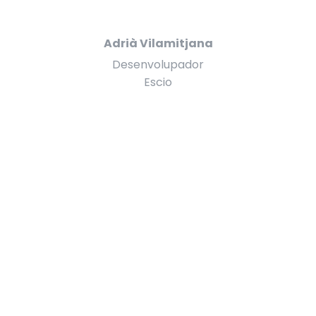
Adrià Vilamitjana
Desenvolupador
Escio