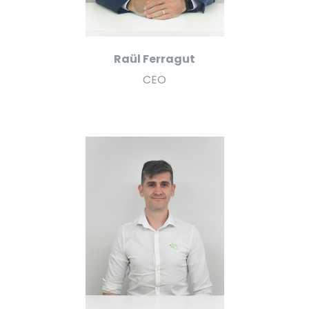
Raül Ferragut​
CEO​