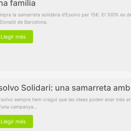
na família
mpra la samarreta solidària d’Esolvo per 15€. El 100% es d
Donald de Barcelona.
Llegir més
solvo Solidari: una samarreta am
Esolvo sempre hem cregut que les idees poden anar més enl
d’una campanya...
Llegir més