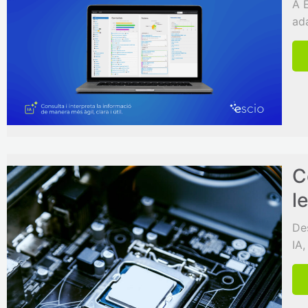
A E
ada
C
l
De
IA,