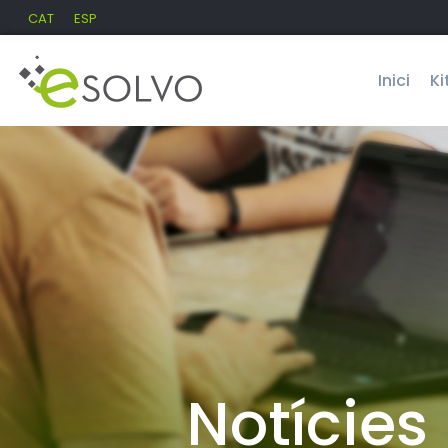
CAT
ESP
Inici
Ki
Notícies