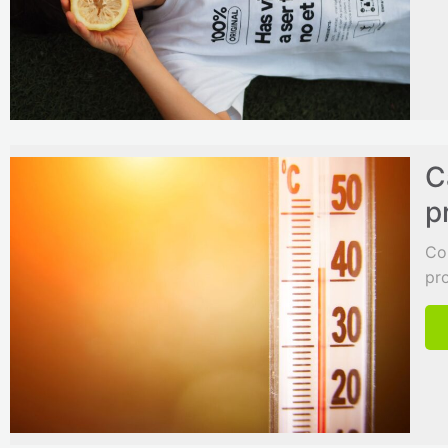
C
p
Com
pro