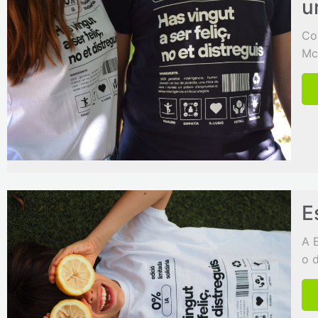
u
Co
Mc
E
A 
o 