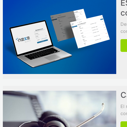
E
c
De
co
C
El
con