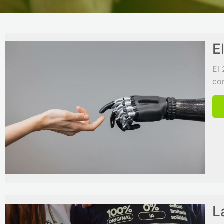
E
El 
com
L