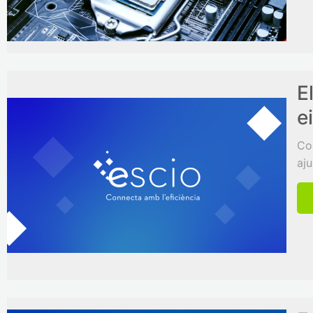
E
e
Co
aju