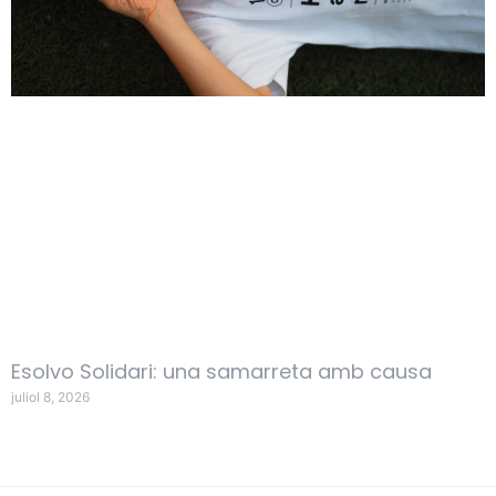
Esolvo Solidari: una samarreta amb causa
juliol 8, 2026